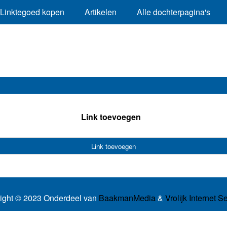
Linktegoed kopen
Artikelen
Alle dochterpagina's
Link toevoegen
Link toevoegen
ight © 2023 Onderdeel van
BaakmanMedia
&
Vrolijk Internet S